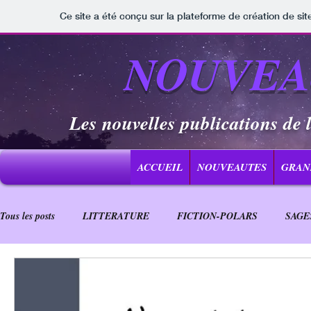
Ce site a été conçu sur la plateforme de création de sit
NOUVEAU
Les nouvelles publications de 
ACCUEIL
NOUVEAUTES
GRAN
Tous les posts
LITTERATURE
FICTION-POLARS
SAGE
JEUNESSE
NATURE
MUSIQUE
PSYCHOLOGIE